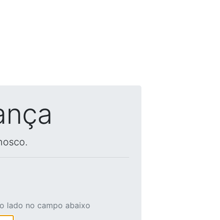
ança
nosco.
ao lado no campo abaixo