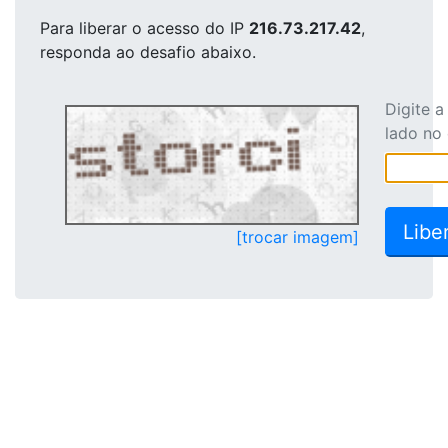
Para liberar o acesso
do IP
216.73.217.42
,
responda ao desafio abaixo.
Digite 
lado no
[trocar imagem]