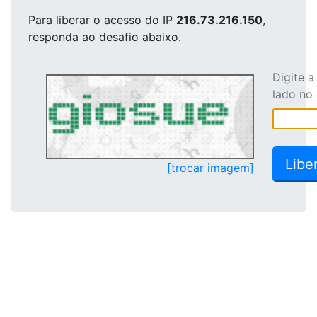
Para liberar o acesso
do IP
216.73.216.150
,
responda ao desafio abaixo.
Digite 
lado no
[trocar imagem]