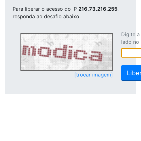
Para liberar o acesso
do IP
216.73.216.255
,
responda ao desafio abaixo.
Digite 
lado no
[trocar imagem]