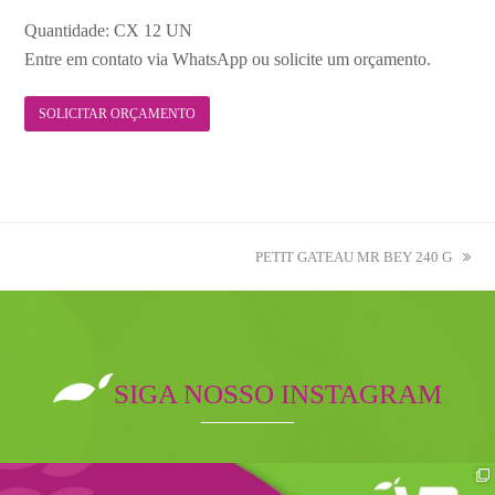
Quantidade: CX 12 UN
Entre em contato via WhatsApp ou solicite um orçamento.
SOLICITAR ORÇAMENTO
next
PETIT GATEAU MR BEY 240 G
post:
SIGA NOSSO INSTAGRAM