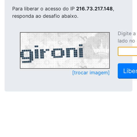
Para liberar o acesso
do IP
216.73.217.148
,
responda ao desafio abaixo.
Digite 
lado no
[trocar imagem]