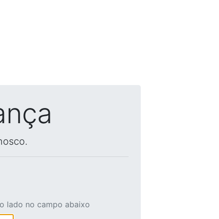
ança
nosco.
ao lado no campo abaixo