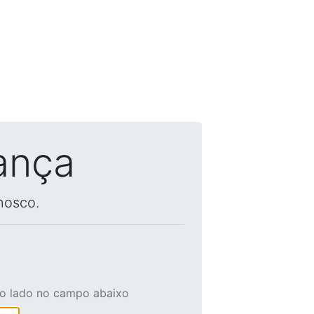
ança
nosco.
ao lado no campo abaixo