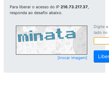
Para liberar o acesso
do IP
216.73.217.37
,
responda ao desafio abaixo.
Digite 
lado no
[trocar imagem]