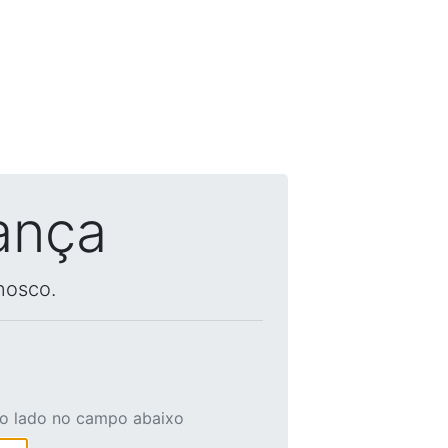
ança
nosco.
ao lado no campo abaixo