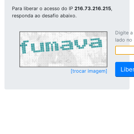
Para liberar o acesso
do IP
216.73.216.215
,
responda ao desafio abaixo.
Digite 
lado no
[trocar imagem]