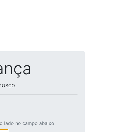
ança
nosco.
ao lado no campo abaixo