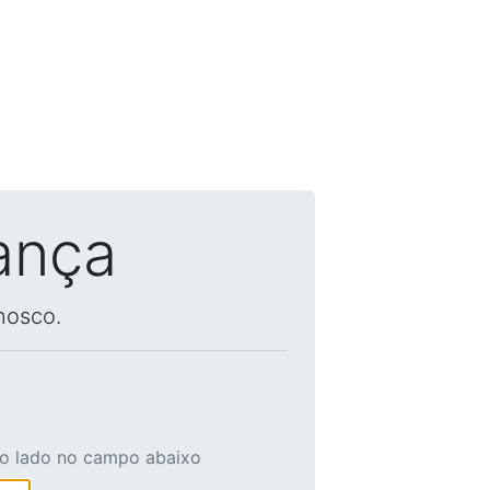
ança
nosco.
ao lado no campo abaixo