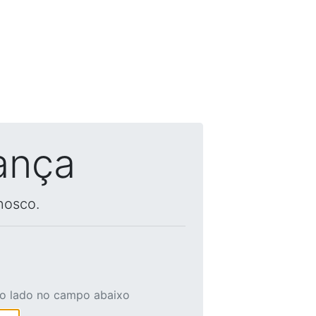
ança
nosco.
ao lado no campo abaixo