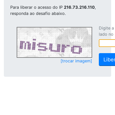
Para liberar o acesso
do IP
216.73.216.110
,
responda ao desafio abaixo.
Digite 
lado no
[trocar imagem]