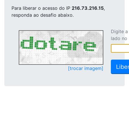
Para liberar o acesso
do IP
216.73.216.15
,
responda ao desafio abaixo.
Digite 
lado no
[trocar imagem]