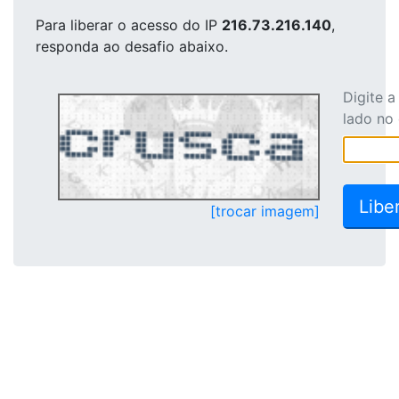
Para liberar o acesso
do IP
216.73.216.140
,
responda ao desafio abaixo.
Digite 
lado no
[trocar imagem]