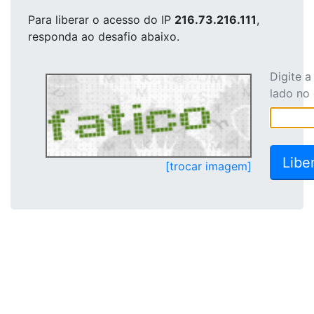
Para liberar o acesso
do IP
216.73.216.111
,
responda ao desafio abaixo.
Digite 
lado no
[trocar imagem]