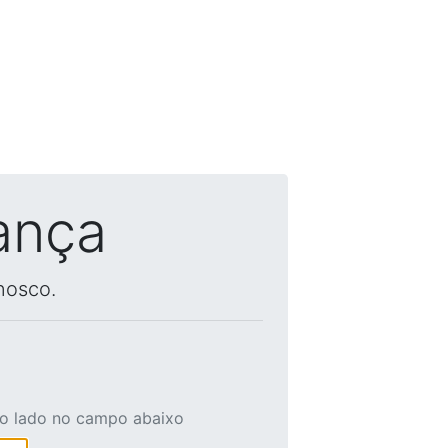
ança
nosco.
ao lado no campo abaixo