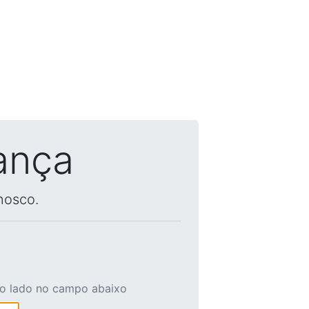
ança
nosco.
ao lado no campo abaixo