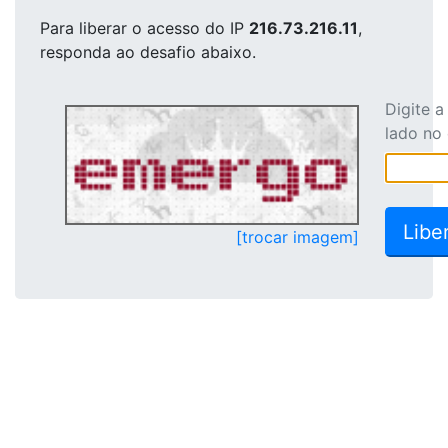
Para liberar o acesso
do IP
216.73.216.11
,
responda ao desafio abaixo.
Digite 
lado no
[trocar imagem]