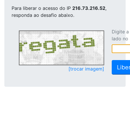
Para liberar o acesso
do IP
216.73.216.52
,
responda ao desafio abaixo.
Digite 
lado no
[trocar imagem]