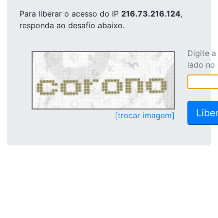
Para liberar o acesso
do IP
216.73.216.124
,
responda ao desafio abaixo.
Digite 
lado no
[trocar imagem]