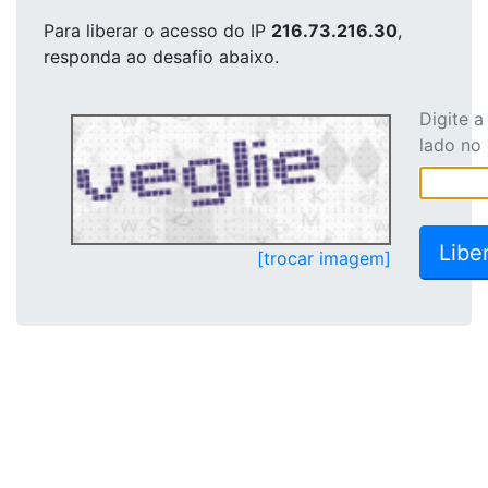
Para liberar o acesso
do IP
216.73.216.30
,
responda ao desafio abaixo.
Digite 
lado no
[trocar imagem]