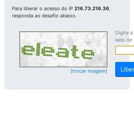
Para liberar o acesso
do IP
216.73.216.36
,
responda ao desafio abaixo.
Digite 
lado no
[trocar imagem]