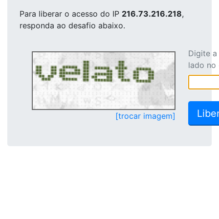
Para liberar o acesso
do IP
216.73.216.218
,
responda ao desafio abaixo.
Digite 
lado no
[trocar imagem]