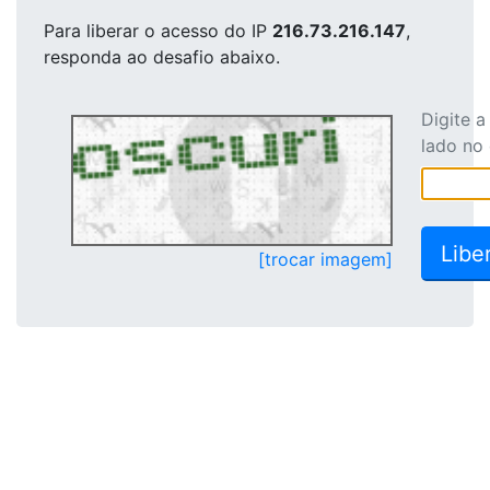
Para liberar o acesso
do IP
216.73.216.147
,
responda ao desafio abaixo.
Digite 
lado no
[trocar imagem]